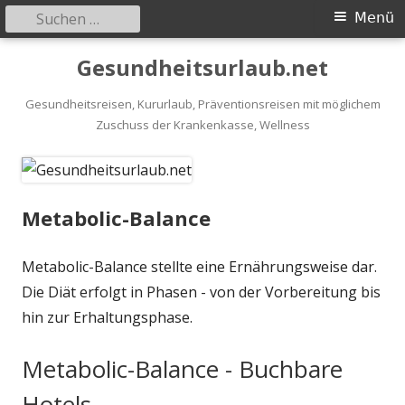
Suchen
Primäres
Menü
nach:
Menü
Springe
Gesundheitsurlaub.net
zum
Inhalt
Gesundheitsreisen, Kururlaub, Präventionsreisen mit möglichem
Zuschuss der Krankenkasse, Wellness
Metabolic-Balance
Metabolic-Balance stellte eine Ernährungsweise dar.
Die Diät erfolgt in Phasen - von der Vorbereitung bis
hin zur Erhaltungsphase.
Metabolic-Balance - Buchbare
Hotels