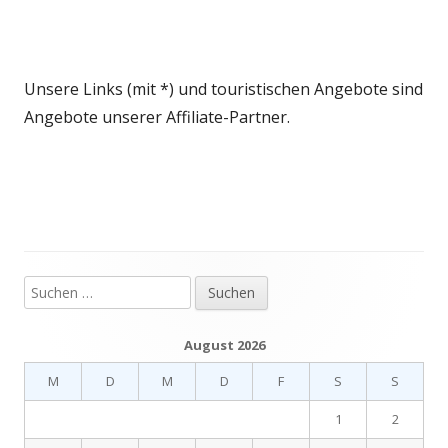
Unsere Links (mit *) und touristischen Angebote sind
Angebote unserer Affiliate-Partner.
Suchen
Haupt-
nach:
Seitenleiste
August 2026
M
D
M
D
F
S
S
1
2