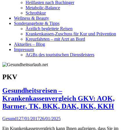
Heilfasten nach Buchinger
Metabolic-Balance
Schrothkur
Wellness & Beauty
Sonderangebote & Tipps
Ärztlich begleitete Reisen
Krankenkassen-Zuschuss für Kur und Prävention
Kreuzfahrten – mit Arzt an Bord
Aktuelles – Blog
Impressum
AGBs des touristischen Dienstleisters
Schlagwort:
PKV
Gesundheitsreisen –
Krankenkassenvergleich GKV: AOK,
Barmer, TK, BKK, DAK, IKK, KKH
Autor
Veröffentlicht
Gesund1
27/01/2017
26/01/2025
am
Ein Krankenkassenvergleich kann Ihnen aufzeigen, dass Sie im