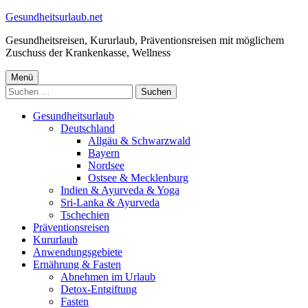
Springe
Gesundheitsurlaub.net
zum
Gesundheitsreisen, Kururlaub, Präventionsreisen mit möglichem
Inhalt
Zuschuss der Krankenkasse, Wellness
Primäres
Menü
Suchen
Menü
nach:
Gesundheitsurlaub
Deutschland
Allgäu & Schwarzwald
Bayern
Nordsee
Ostsee & Mecklenburg
Indien & Ayurveda & Yoga
Sri-Lanka & Ayurveda
Tschechien
Präventionsreisen
Kururlaub
Anwendungsgebiete
Ernährung & Fasten
Abnehmen im Urlaub
Detox-Entgiftung
Fasten