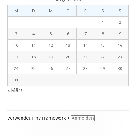
M
D
M
D
F
S
S
1
2
3
4
5
6
7
8
9
10
11
12
13
14
15
16
17
18
19
20
21
22
23
24
25
26
27
28
29
30
31
« März
Footer
Verwendet
Tiny Framework
•
Anmelden
Inhalt