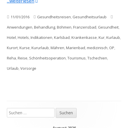
"Gesundheitsurlaub-Tschechien: Medizinisc
...weiterlesen
Veröffentlicht
Kategorien
Schlagw
11/01/2016
Gesundheitsreisen
,
Gesundheitsurlaub
am
Anwendungen
,
Behandlung
,
Böhmen
,
Franzensbad
,
Gesundheit
,
Hotel
,
Hotels
,
Indikationen
,
Karlsbad
,
Krankenkasse
,
Kur
,
Kurlaub
,
Kurort
,
Kurse
,
Kururlaub
,
Mähren
,
Marienbad
,
medizinisch
,
OP
,
Reha
,
Reise
,
Schönheitsoperation
,
Tourismus
,
Tschechien
,
Urlaub
,
Vorsorge
Suchen
Haupt-
nach:
Seitenleiste
August 2026