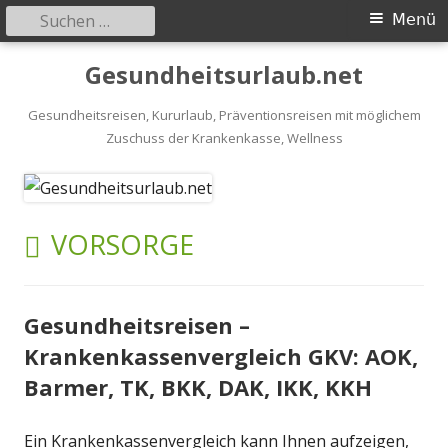
Suchen
Primäres
Menü
nach:
Menü
Springe
Gesundheitsurlaub.net
zum
Inhalt
Gesundheitsreisen, Kururlaub, Präventionsreisen mit möglichem
Zuschuss der Krankenkasse, Wellness
SCHLAGWORT:
VORSORGE
Gesundheitsreisen –
Krankenkassenvergleich GKV: AOK,
Barmer, TK, BKK, DAK, IKK, KKH
Ein Krankenkassenvergleich kann Ihnen aufzeigen,