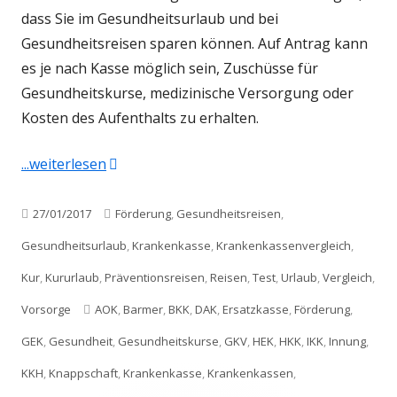
dass Sie im Gesundheitsurlaub und bei
Gesundheitsreisen sparen können. Auf Antrag kann
es je nach Kasse möglich sein, Zuschüsse für
Gesundheitskurse, medizinische Versorgung oder
Kosten des Aufenthalts zu erhalten.
"Gesundheitsreisen – Krankenkassenverglei
...weiterlesen
Veröffentlicht
Kategorien
27/01/2017
Förderung
,
Gesundheitsreisen
,
am
Gesundheitsurlaub
,
Krankenkasse
,
Krankenkassenvergleich
,
Kur
,
Kururlaub
,
Präventionsreisen
,
Reisen
,
Test
,
Urlaub
,
Vergleich
,
Schlagwörter
Vorsorge
AOK
,
Barmer
,
BKK
,
DAK
,
Ersatzkasse
,
Förderung
,
GEK
,
Gesundheit
,
Gesundheitskurse
,
GKV
,
HEK
,
HKK
,
IKK
,
Innung
,
KKH
,
Knappschaft
,
Krankenkasse
,
Krankenkassen
,